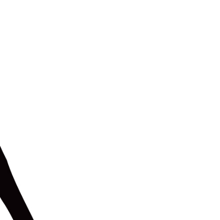
지사항
벤트
new
도자료
즈 IR
용