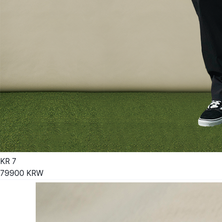
KR
7
79900
KRW