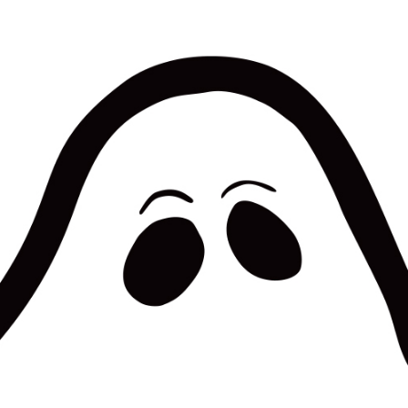
wadiz NEXT BRAND
와디즈 블로그
공
와디즈 파트너 서비스
브랜드 스토리
이
IP 라이선스 사업 신청
브랜드 슬로건
보
와디즈 스쿨
협력 프로그램
와디
도움말센터
와디즈 어워즈
채
서포터클럽 멤버십
성공 프로젝트