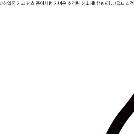
#하일론 카고 팬츠 종이처럼 가벼운 초경량 신소재! 캠핑/러닝/골프 최적
친구
와디즈 에디션
메이커센터