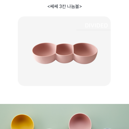
<쎄쎄 3칸 나눔볼>