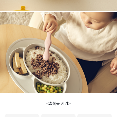
<흡착볼 키키>