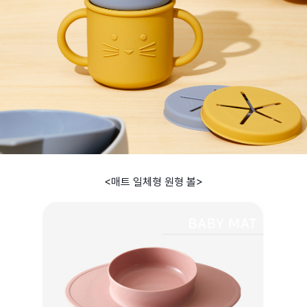
<매트 일체형 원형 볼>