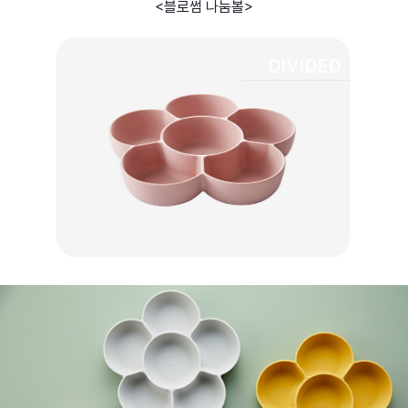
<블로썸 나눔볼>