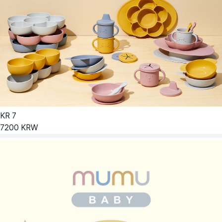
KR
7
7200
KRW