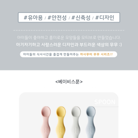
<베이비스푼>