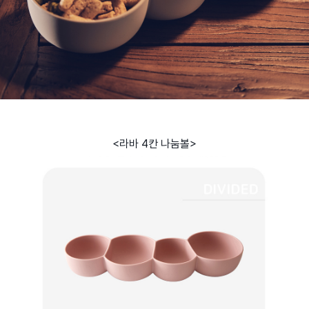
<라바 4칸 나눔볼>