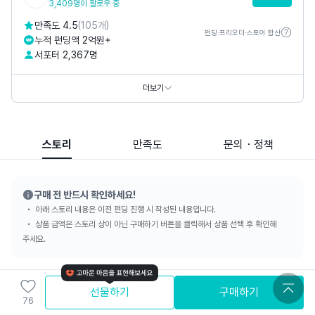
3,409명이 팔로우 중
만족도 4.5
(105개)
펀딩·프리오더·스토어 합산
누적 펀딩액 2억원+
서포터 2,367명
카카오톡채널
@
버들고객센터
홈페이지
https://www.buddle.kr
더보기
https://www.buddlemom.com
스토리
만족도
문의・정책
구매 전 반드시 확인하세요!
아래 스토리 내용은 이전 펀딩 진행 시 작성된 내용입니다.
상품 금액은 스토리 상이 아닌 구매하기 버튼을 클릭해서 상품 선택 후 확인해
주세요.
선물하기
구매하기
76