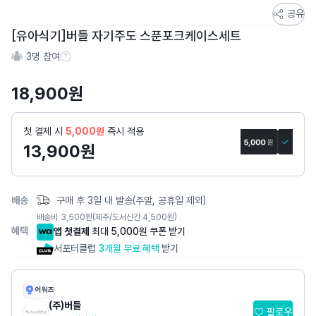
스
공유
토
[유아식기]버들 자기주도 스푼포크케이스세트
어
3
명 참여
스
참여 수 정보
토
18,900
원
리
상
세
첫 결제 시
5,000원
즉시 적용
페
13,900
원
이
지
배송
구매 후 3일 내 발송(주말, 공휴일 제외)
배송비
3,500
원
(제주/도서산간 4,500원)
혜택
앱 첫결제
최대 5,000원 쿠폰 받기
서포터클럽
3개월 무료 혜택
받기
어워즈
(주)버들
팔로우