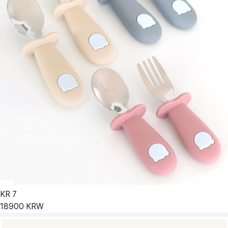
KR
7
18900
KRW