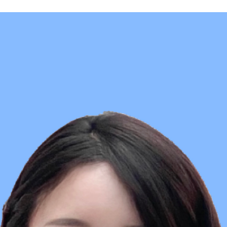
wadiz NEXT BRAND
와디즈 블로그
공
와디즈 파트너 서비스
브랜드 스토리
이
IP 라이선스 사업 신청
브랜드 슬로건
보
와디즈 스쿨
협력 프로그램
와디
도움말센터
와디즈 어워즈
채
서포터클럽 멤버십
성공 프로젝트