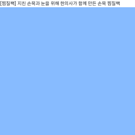
[찜질팩] 지친 손목과 눈을 위해 한의사가 함께 만든 손목 찜질팩
친구
와디즈 에디션
메이커센터