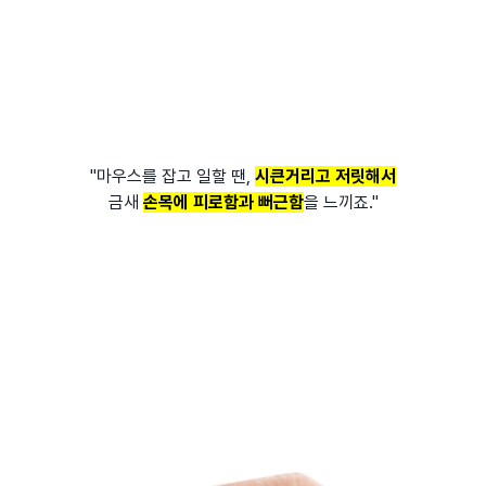
"마우스를 잡고 일할 땐,
시큰거리고 저릿해서
금새
손목에 피로함과 뻐근함
을 느끼죠."