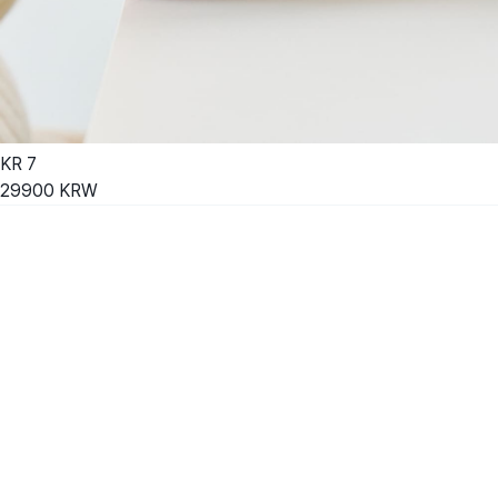
KR
7
29900
KRW