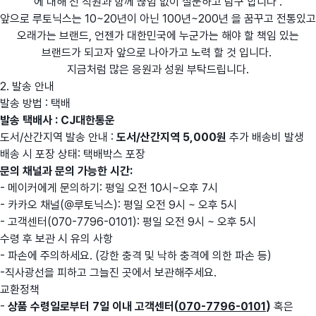
에 대해 전 직원과 함께 끊임 없이 질문하고 탐구 합니다 .
앞으로 루토닉스는 10~20년이 아닌 100년~200년 을 꿈꾸고 전통있고
오래가는 브랜드, 언젠가 대한민국에 누군가는 해야 할 책임 있는
브랜드가 되고자 앞으로 나아가고 노력 할 것 입니다.
지금처럼 많은 응원과 성원 부탁드립니다.
2. 발송 안내
발송 방법 : 택배
발송 택배사 : CJ대한통운
도서/산간지역 발송 안내 :
도서/산간지역 5,000원
추가 배송비 발생
배송 시 포장 상태: 택배박스 포장
문의 채널과 문의 가능한 시간:
- 메이커에게 문의하기: 평일 오전 10시~오후 7시
- 카카오 채널(@루토닉스): 평일 오전 9시 ~ 오후 5시
- 고객센터(070-7796-0101): 평일 오전 9시 ~ 오후 5시
수령 후 보관 시 유의 사항
- 파손에 주의하세요. (강한 충격 및 낙하 충격에 의한 파손 등)
-직사광선을 피하고 그늘진 곳에서 보관해주세요.
교환정책
-
상품 수령일로부터 7일 이내
고객센터(
070-7796-0101
)
혹은