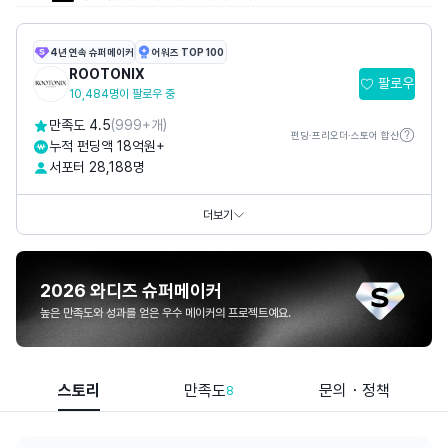
4년 연속 슈퍼메이커
어워즈 TOP 100
ROOTONIX
팔로우
10,484명이 팔로우 중
만족도 4.5
(999+개)
펀딩·프리오더·스토어 합산
누적 펀딩액 18억원+
서포터 28,188명
카카오톡채널
@
루토닉스
홈페이지
https://rootonix.com/
더보기
SNS
2026 와디즈 슈퍼메이커
높은 만족도와 성과를 얻은 우수 메이커의 프로젝트예요.
스토리
만족도
문의・정책
8