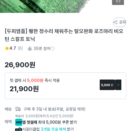
1/3
스
공유
토
[두피앰플] 휑한 정수리 채워주는 탈모완화 로즈마리 비오
어
틴 스칼프 토닉
스
토
4.7
(
8
)
35
명 참여
참여 수 정보
리
상
26,900
원
세
페
첫 결제 시
5,000원
즉시 적용
이
21,900
원
지
배송
구매 후 3일 내 발송(주말, 공휴일 제외)
배송비
3,000
원
(제주/도서산간 5,000원)
혜택
앱 첫결제
최대 5,000원 쿠폰 받기
서포터클럽
3개월 무료 혜택
받기