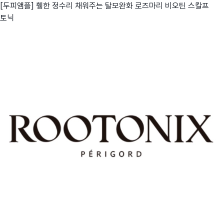
[두피앰플] 휑한 정수리 채워주는 탈모완화 로즈마리 비오틴 스칼프
토닉