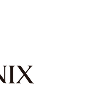
wadiz NEXT BRAND
와디즈 블로그
공
와디즈 파트너 서비스
브랜드 스토리
이
IP 라이선스 사업 신청
브랜드 슬로건
보
와디즈 스쿨
협력 프로그램
와디
도움말센터
와디즈 어워즈
채
서포터클럽 멤버십
성공 프로젝트