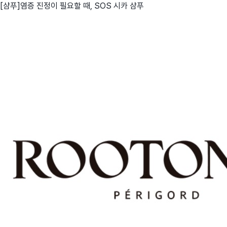
[샴푸]염증 진정이 필요할 때, SOS 시카 샴푸
친구
와디즈 에디션
메이커센터