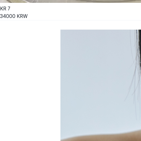
KR
7
34000
KRW