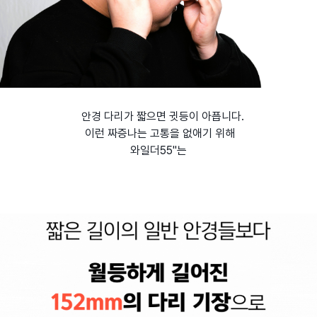
안경 다리가 짧으면 귓등이 아픕니다.
이런 짜증나는 고통을 없애기 위해
와일더55"는