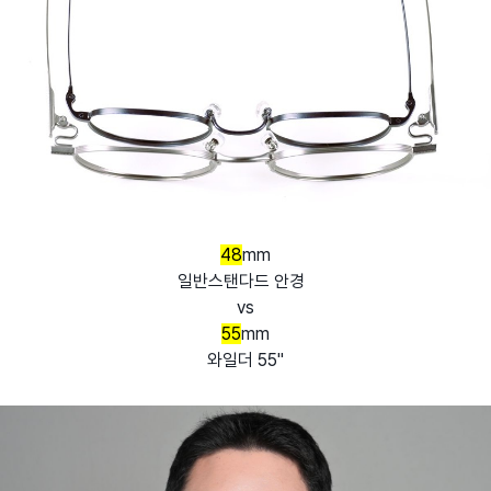
48
mm
일반스탠다드 안경
vs
55
mm
와일더 55"