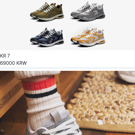
KR
7
69000
KRW