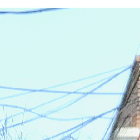
wadiz NEXT BRAND
와디즈 블로그
공
와디즈 파트너 서비스
브랜드 스토리
이
IP 라이선스 사업 신청
브랜드 슬로건
보
와디즈 스쿨
협력 프로그램
와디
도움말센터
와디즈 어워즈
채
서포터클럽 멤버십
성공 프로젝트