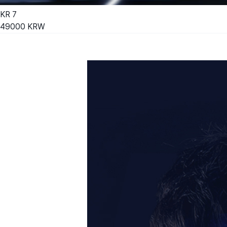
KR
7
49000
KRW