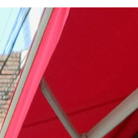
지사항
벤트
new
도자료
즈 IR
용