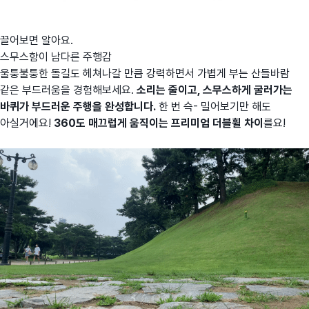
끌어보면 알아요.
스무스함이 남다른 주행감
울퉁불퉁한 돌길도 헤쳐나갈 만큼 강력하면서 가볍게 부는 산들바람
같은 부드러움을 경험해보세요.
소리는 줄이고, 스무스하게 굴러가는
바퀴가 부드러운 주행을 완성합니다.
한 번 슥- 밀어보기만 해도
아실거에요!
360도 매끄럽게 움직이는 프리미엄 더블휠 차이
를요!