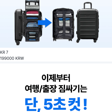
KR
7
199000
KRW