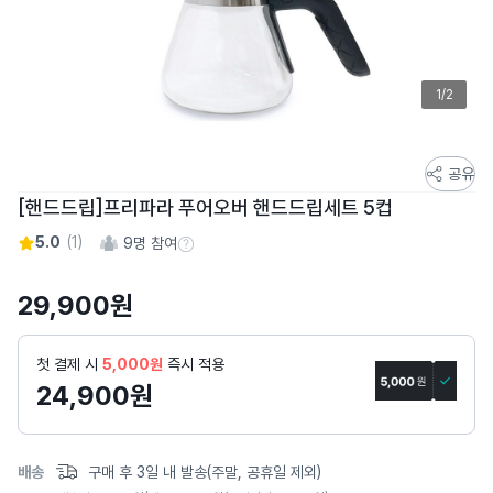
1/2
스
공유
토
[핸드드립]프리파라 푸어오버 핸드드립세트 5컵
어
5.0
(
1
)
9
명 참여
스
참여 수 정보
토
29,900
원
리
상
세
첫 결제 시
5,000원
즉시 적용
페
24,900
원
이
지
배송
구매 후 3일 내 발송(주말, 공휴일 제외)