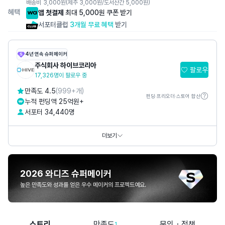
배송비
3,000
원
(제주 3,000원/도서산간 5,000원)
혜택
앱 첫결제
최대 5,000원 쿠폰 받기
서포터클럽
3개월 무료 혜택
받기
4년 연속 슈퍼메이커
주식회사 하이브코리아
팔로우
17,326명이 팔로우 중
만족도 4.5
(999+개)
펀딩·프리오더·스토어 합산
누적 펀딩액 25억원+
서포터 34,440명
카카오톡채널
@
하이브코리아
SNS
더보기
2026 와디즈 슈퍼메이커
높은 만족도와 성과를 얻은 우수 메이커의 프로젝트예요.
스토리
만족도
문의・정책
1