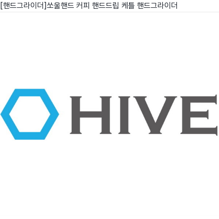
[핸드그라이더]쏘울핸드 커피 핸드드립 케틀 핸드그라이더