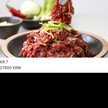
KR
7
27900
KRW