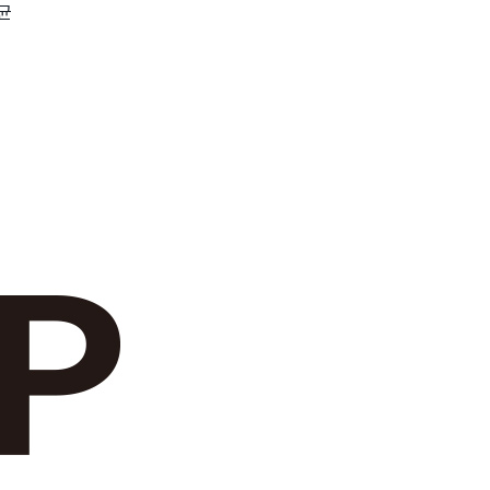
균
wadiz NEXT BRAND
와디즈 블로그
공
와디즈 파트너 서비스
브랜드 스토리
이
IP 라이선스 사업 신청
브랜드 슬로건
보
와디즈 스쿨
협력 프로그램
와디
도움말센터
와디즈 어워즈
채
서포터클럽 멤버십
성공 프로젝트