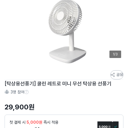
1/3
스
공유
토
[탁상용선풍기] 쿨린 레트로 미니 무선 탁상용 선풍기
어
3
명 참여
스
참여 수 정보
토
29,900
원
리
상
세
첫 결제 시
5,000원
즉시 적용