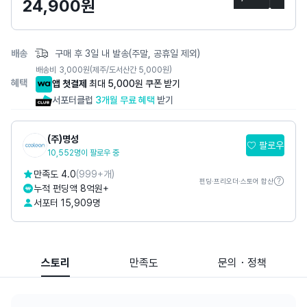
페
24,900
원
이
지
배송
구매 후 3일 내 발송(주말, 공휴일 제외)
배송비
3,000
원
(제주/도서산간 5,000원)
혜택
앱 첫결제
최대 5,000원 쿠폰 받기
서포터클럽
3개월 무료 혜택
받기
(주)명성
팔로우
10,552명이 팔로우 중
만족도 4.0
(999+개)
펀딩·프리오더·스토어 합산
누적 펀딩액 8억원+
서포터 15,909명
스토리
만족도
문의・정책