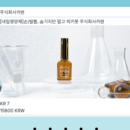
주식회사카렌
[네일영양제]손/발톱..숨기지만 말고 럭키풋
주식회사카렌
KR
7
15800
KRW