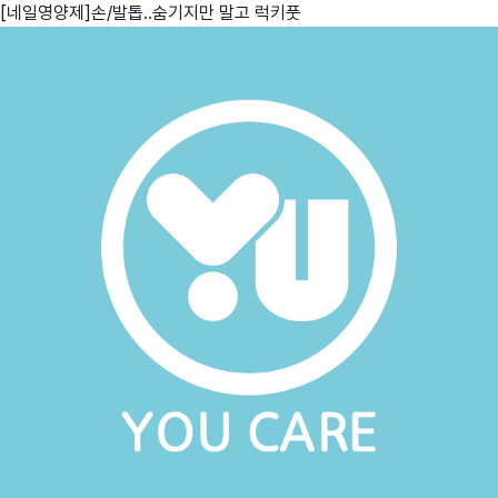
[네일영양제]손/발톱..숨기지만 말고 럭키풋