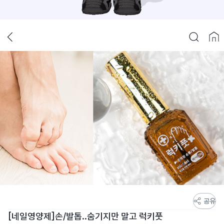
스
공유
토
[네일영양제]손/발톱..숨기지만 말고 럭키풋
어