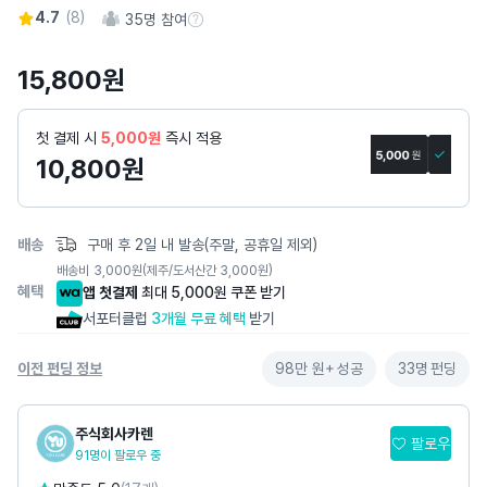
4.7
(
8
)
35
명 참여
스
참여 수 정보
토
15,800
원
리
상
세
첫 결제 시
5,000원
즉시 적용
페
10,800
원
이
지
배송
구매 후 2일 내 발송(주말, 공휴일 제외)
배송비
3,000
원
(제주/도서산간 3,000원)
혜택
앱 첫결제
최대 5,000원 쿠폰 받기
서포터클럽
3개월 무료 혜택
받기
이전 펀딩 정보
98만 원+
성공
33명
펀딩
주식회사카렌
팔로우
91명이 팔로우 중