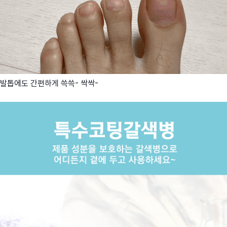
발톱에도 간편하게 쓱쓱- 싹싹-