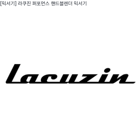
[믹서기] 라쿠진 퍼포먼스 핸드블렌더 믹서기