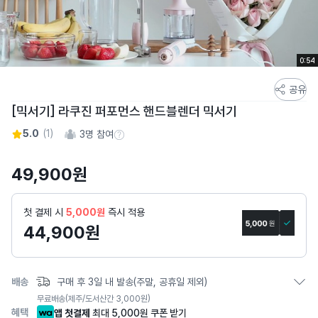
0:54
스
공유
토
[믹서기] 라쿠진 퍼포먼스 핸드블렌더 믹서기
어
5.0
(
1
)
3
명 참여
스
참여 수 정보
토
49,900
원
리
상
세
첫 결제 시
5,000원
즉시 적용
페
44,900
원
이
지
배송
구매 후 3일 내 발송(주말, 공휴일 제외)
무료배송
(제주/도서산간 3,000원)
혜택
앱 첫결제
최대 5,000원 쿠폰 받기