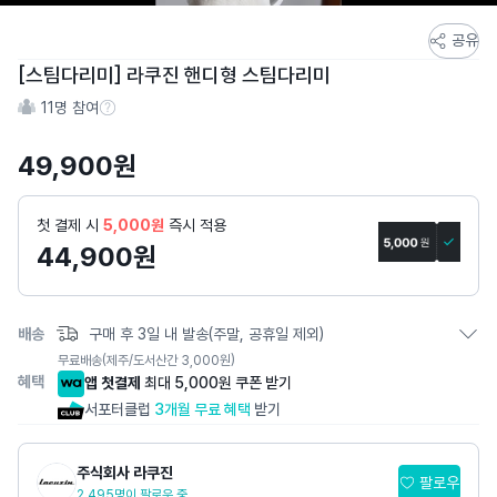
스
공유
토
[스팀다리미] 라쿠진 핸디형 스팀다리미
어
11
명 참여
스
참여 수 정보
토
49,900
원
리
상
세
첫 결제 시
5,000원
즉시 적용
페
44,900
원
이
지
배송
구매 후 3일 내 발송(주말, 공휴일 제외)
무료배송
(제주/도서산간 3,000원)
혜택
앱 첫결제
최대 5,000원 쿠폰 받기
서포터클럽
3개월 무료 혜택
받기
주식회사 라쿠진
팔로우
2,495명이 팔로우 중