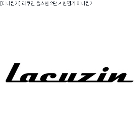
[미니찜기] 라쿠진 올스텐 2단 계란찜기 미니찜기