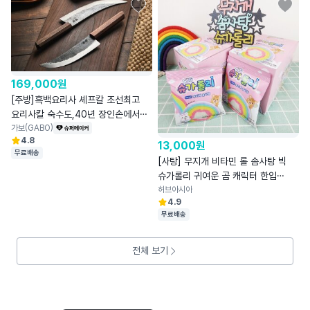
169,000
원
[주방]흑백요리사 셰프칼 조선최고
요리사칼 숙수도,40년 장인손에서
부활
가보(GABO)
4.8
13,000
원
무료배송
[사탕] 무지개 비타민 롤 솜사탕 빅
슈가롤리 귀여운 곰 캐릭터 한입
레인보우
허브아시아
4.9
무료배송
전체 보기