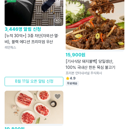
AD
3,446명 알림 신청
[누적 30억+] 3중 차단(자외선·열·
비), 블랙 에디션 프리미엄 우산
레인웍스
15,900
원
[기사식당 돼지불백] 당일생산,
100% 국내산 한돈 목심 불고기
프리본 인터내셔널 주식회사
4.9
8월 11일 오픈 알림 신청
무료배송