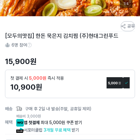
1/4
스
공유
토
[모두의맛집] 한돈 묵은지 김치찜 (주)현대그린푸드
어
6
명 참여
스
참여 수 정보
토
15,900
원
리
상
세
첫 결제 시
5,000원
즉시 적용
페
10,900
원
이
지
배송
구매 후 2일 내 발송(주말, 공휴일 제외)
배송비
3,000
원
혜택
앱 첫결제
최대 5,000원 쿠폰 받기
서포터클럽
3개월 무료 혜택
받기