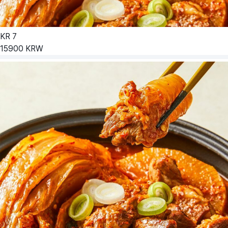
KR
7
15900
KRW