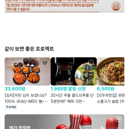
같이 보면 좋은 프로젝트
AD
33,800
원
1,985명 알림 신청
6,500
원
[김치]이런 김치 보셨나요?
20시간 추출 콜드브루를 단
[모두의맛집] 유현수
100% 국내산•MSG 無•
5분만에? 해외 극찬
소불고기 솥밥 (주)
합성첨가물 0%
VacBrew 최초공개
현대그린푸드
무료배송
AD
텐가 한정판