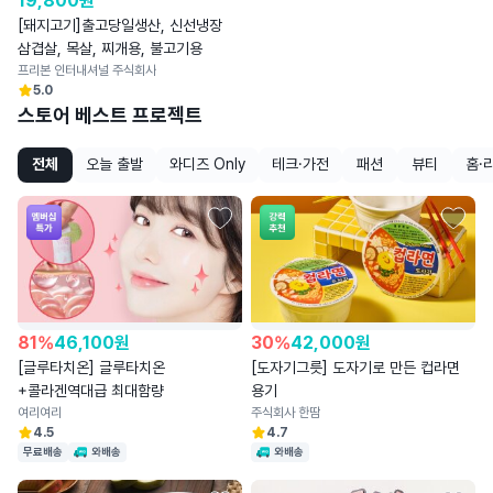
19,800
원
[돼지고기]출고당일생산, 신선냉장
삼겹살, 목살, 찌개용, 불고기용
프리본 인터내셔널 주식회사
5.0
스토어 베스트 프로젝트
전체
오늘 출발
와디즈 Only
테크·가전
패션
뷰티
홈·
81
%
46,100
원
30
%
42,000
원
[글루타치온] 글루타치온
[도자기그릇] 도자기로 만든 컵라면
+콜라겐역대급 최대함량
용기
여리여리
주식회사 한땀
4.5
4.7
무료배송
와배송
와배송