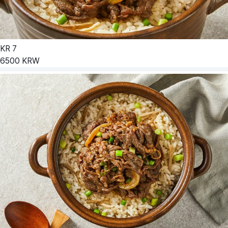
KR
7
6500
KRW