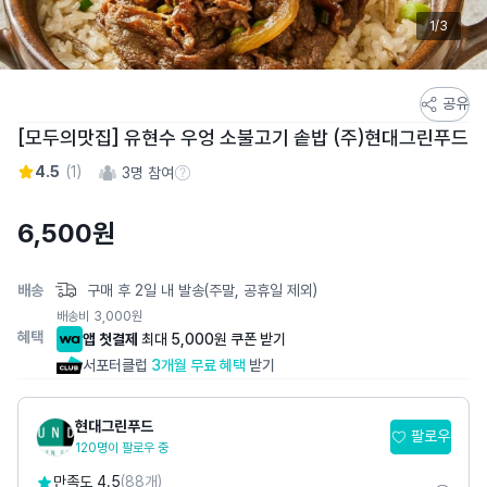
1/3
스
공유
토
[모두의맛집] 유현수 우엉 소불고기 솥밥 (주)현대그린푸드
어
4.5
(
1
)
3
명 참여
스
참여 수 정보
토
6,500
원
리
상
세
배송
구매 후 2일 내 발송(주말, 공휴일 제외)
페
배송비
3,000
원
이
혜택
앱 첫결제
최대 5,000원 쿠폰 받기
지
서포터클럽
3개월 무료 혜택
받기
현대그린푸드
팔로우
120명이 팔로우 중
만족도 4.5
(88개)