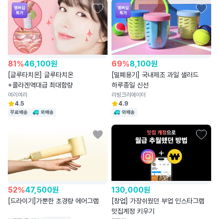
81
%
46,100
원
69
%
8,100
원
[글루타치온] 글루타치온
[밀폐용기] 국내제조 과일 샐러드
+콜라겐역대급 최대함량
하루종일 신선
여리여리
리빙크리에이터
4.5
4.9
무료배송
와배송
와배송
52
%
47,500
원
130,000
원
[드라이기]가뿐한 초경량 에어그램
[창업] 가장쉬웠던 부업 인스타그램
맛집계정 키우기