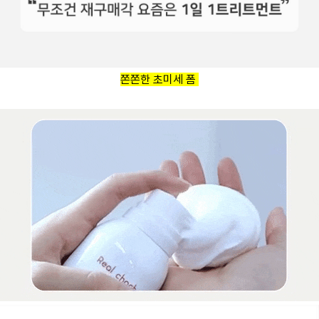
쫀쫀한 초미세 폼