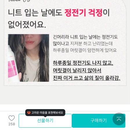
끈적이지 않아요
선물하기
구매하기
트리트먼트 사용후 미끌거리는 손 때문에
258