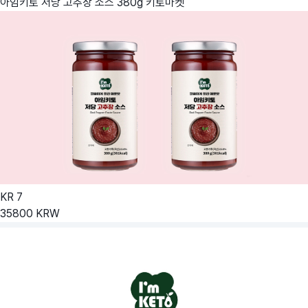
아임키토 저당 고추장 소스 380g
키토마켓
KR
7
35800
KRW