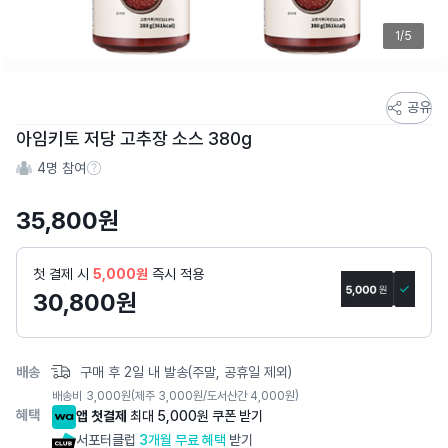
1/5
스
공유
토
아임키토 저당 고추장 소스 380g
어
4
명 참여
스
참여 수 정보
토
35,800
원
리
상
세
첫 결제 시
5,000원
즉시 적용
페
30,800
원
이
지
배송
구매 후 2일 내 발송(주말, 공휴일 제외)
배송비
3,000
원
(제주 3,000원/도서산간 4,000원)
혜택
앱 첫결제
최대 5,000원 쿠폰 받기
서포터클럽
3개월 무료 혜택
받기