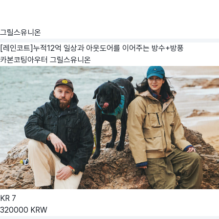
그릴스유니온
[레인코트]누적12억 일상과 아웃도어를 이어주는 방수+방풍
카본코팅아우터
그릴스유니온
KR
7
320000
KRW