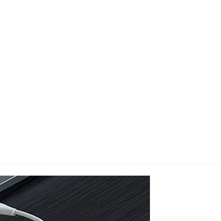
지사항
벤트
new
도자료
즈 IR
용