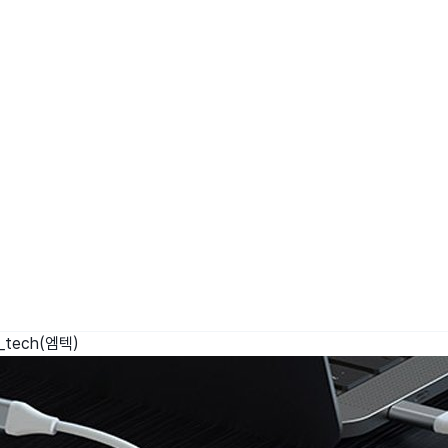
wadiz NEXT BRAND
와디즈 블로그
공
와디즈 파트너 서비스
브랜드 스토리
이
IP 라이선스 사업 신청
브랜드 슬로건
보
와디즈 스쿨
협력 프로그램
와디
도움말센터
와디즈 어워즈
채
서포터클럽 멤버십
성공 프로젝트
_tech(엠텍)