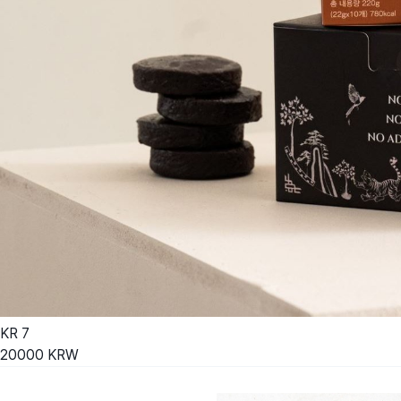
KR
7
20000
KRW