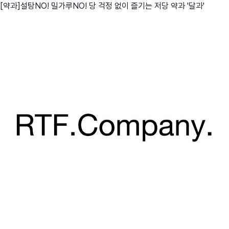
[약과]설탕NO! 밀가루NO! 당 걱정 없이 즐기는 저당 약과 '달과'
친구
와디즈 에디션
메이커센터