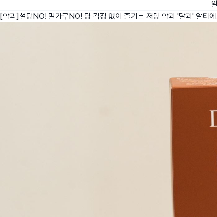
[약과]설탕NO! 밀가루NO! 당 걱정 없이 즐기는 저당 약과 '달과'
알티에