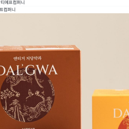
알티에프컴퍼니
프컴퍼니