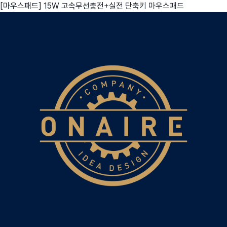
[마우스패드] 15W 고속무선충전+실전 단축키 마우스패드