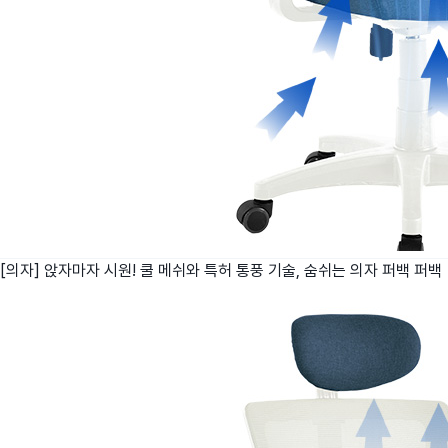
[의자] 앉자마자 시원! 쿨 메쉬와 특허 통풍 기술, 숨쉬는 의자 퍼백
퍼백