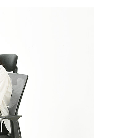
지사항
벤트
new
도자료
즈 IR
용