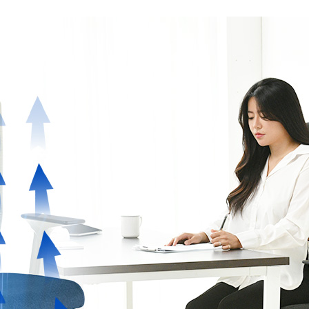
wadiz NEXT BRAND
와디즈 블로그
공
와디즈 파트너 서비스
브랜드 스토리
이
IP 라이선스 사업 신청
브랜드 슬로건
보
와디즈 스쿨
협력 프로그램
와디
도움말센터
와디즈 어워즈
채
서포터클럽 멤버십
성공 프로젝트