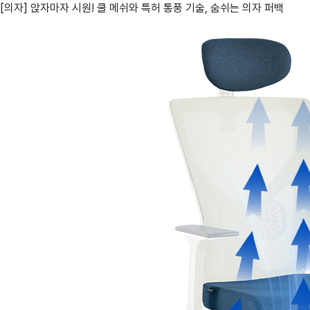
[의자] 앉자마자 시원! 쿨 메쉬와 특허 통풍 기술, 숨쉬는 의자 퍼백
친구
와디즈 에디션
메이커센터