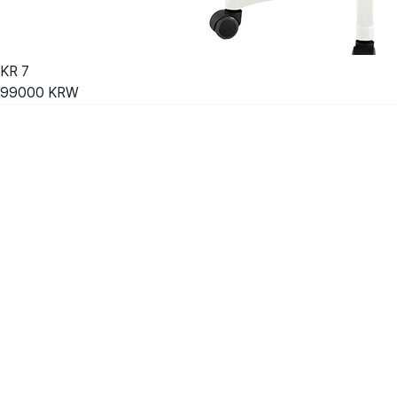
KR
7
99000
KRW