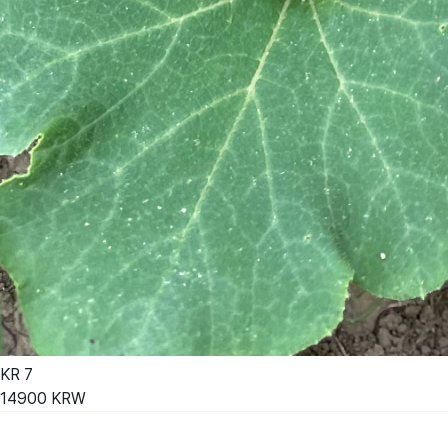
KR
7
14900
KRW