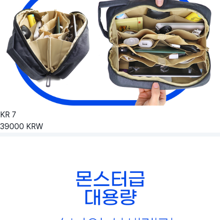
KR
7
39000
KRW