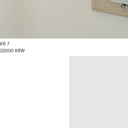
KR
7
32000
KRW