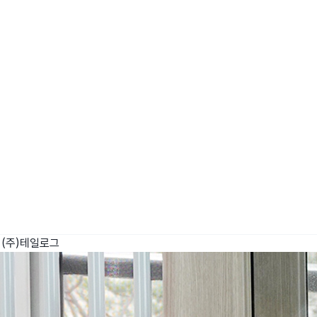
wadiz NEXT BRAND
와디즈 블로그
공
와디즈 파트너 서비스
브랜드 스토리
이
IP 라이선스 사업 신청
브랜드 슬로건
보
와디즈 스쿨
협력 프로그램
와디
도움말센터
와디즈 어워즈
채
서포터클럽 멤버십
성공 프로젝트
(주)테일로그