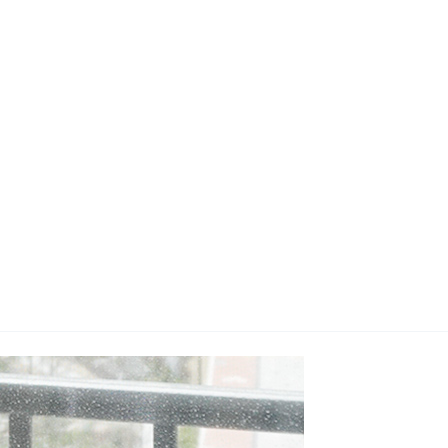
지사항
벤트
new
도자료
즈 IR
용