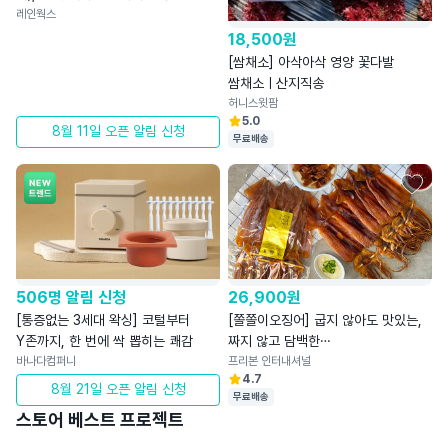
레인웍스
18,500
원
[쌈채소] 아삭아삭 영양 꽃다발
쌈채소ㅣ산지직송
허니스윗팜
5.0
8월 11일 오픈 알림 신청
무료배송
506명 알림 신청
26,900
원
[통증없는 3세대 왁싱] 코털부터
[쫄쫄이오징어] 굽지 않아도 맛있는,
Y존까지, 한 번에 싹 뽑히는 쾌감
짜지 않고 담백한
바나다컴퍼니
쫄쫄이오징어4~5미
프리본 인터내셔널
4.7
8월 21일 오픈 알림 신청
무료배송
스토어 베스트 프로젝트