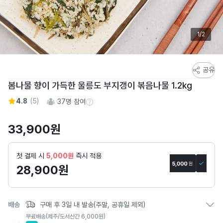
1/2
스
공유
토
봄나물 향이 가득한 울릉도 부지갱이 볶음나물 1.2kg
어
4.8
(
5
)
37
명 참여
스
참여 수 정보
토
33,900
원
리
상
세
첫 결제 시
5,000원
즉시 적용
페
28,900
원
이
지
배송
구매 후 3일 내 발송(주말, 공휴일 제외)
무료배송
(제주/도서산간 6,000원)