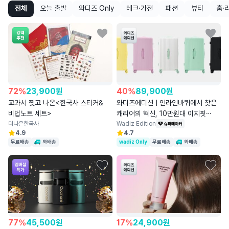
전체
오늘 출발
와디즈 Only
테크·가전
패션
뷰티
홈·
72
%
23,900
원
40
%
89,900
원
교과서 찢고 나온<한국사 스티커&
와디즈에디션ㅣ인라인바퀴에서 찾은
비법노트 세트>
캐리어의 혁신, 10만원대 이지핏
더나은한국사
캐리어
Wadiz Edition
4.9
4.7
무료배송
와배송
wadiz Only
무료배송
와배송
77
%
45,500
원
17
%
24,900
원