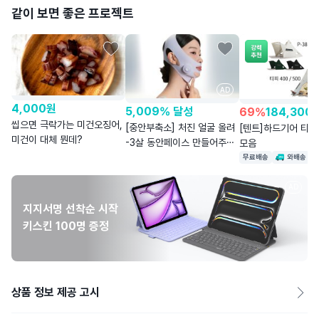
같이 보면 좋은 프로젝트
AD
4,000
원
5,009% 달성
69
%
184,300
씹으면 극락가는 미건오징어,
[중안부축소] 처진 얼굴 올려
[텐트]하드기어 티피
미건이 대체 뭔데?
-3살 동안페이스 만들어주는
모음
페이스 EMS
무료배송
와배송
AD
지지서명 선착순 시작
키스킨 100명 증정
상품 정보 제공 고시