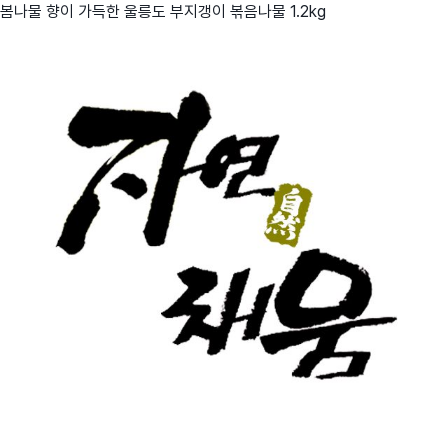
봄나물 향이 가득한 울릉도 부지갱이 볶음나물 1.2kg