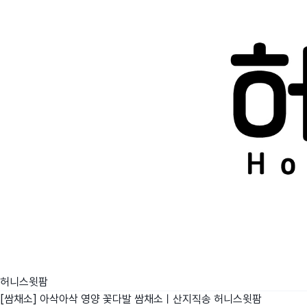
허니스윗팜
[쌈채소] 아삭아삭 영양 꽃다발 쌈채소ㅣ산지직송
허니스윗팜