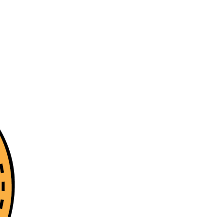
지사항
벤트
new
도자료
즈 IR
용