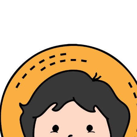
wadiz NEXT BRAND
와디즈 블로그
공
와디즈 파트너 서비스
브랜드 스토리
이
IP 라이선스 사업 신청
브랜드 슬로건
보
와디즈 스쿨
협력 프로그램
와디
도움말센터
와디즈 어워즈
채
서포터클럽 멤버십
성공 프로젝트