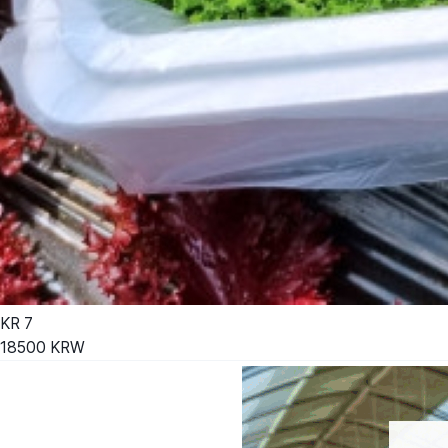
KR
7
18500
KRW