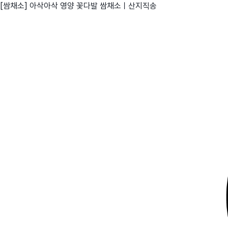
[쌈채소] 아삭아삭 영양 꽃다발 쌈채소ㅣ산지직송
친구
와디즈 에디션
메이커센터