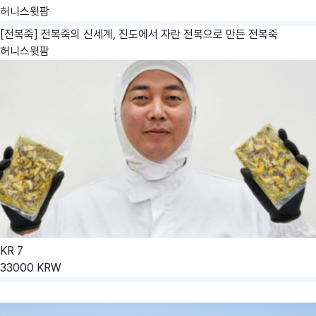
허니스윗팜
[전복죽] 전복죽의 신세계, 진도에서 자란 전복으로 만든 전복죽
허니스윗팜
KR
7
33000
KRW