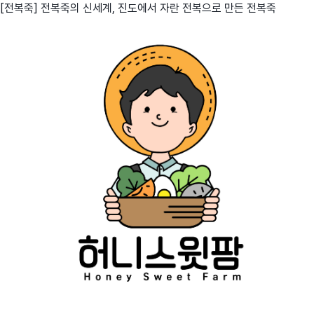
[전복죽] 전복죽의 신세계, 진도에서 자란 전복으로 만든 전복죽