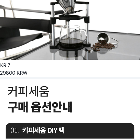
KR
7
29800
KRW