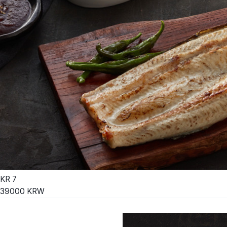
KR
7
39000
KRW