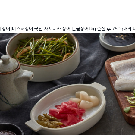
[장어]미스터장어 국산 자포니카 장어 민물장어1kg 손질 후 750g내외