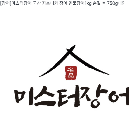
[장어]미스터장어 국산 자포니카 장어 민물장어1kg 손질 후 750g내외
친구
와디즈 에디션
메이커센터