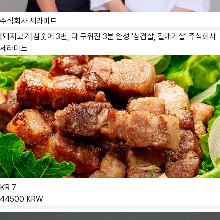
주식회사 세라미트
[돼지고기]참숯에 3번, 다 구워진 3분 완성 '삼겹살, 갈매기살'
주식회사
세라미트
KR
7
44500
KRW