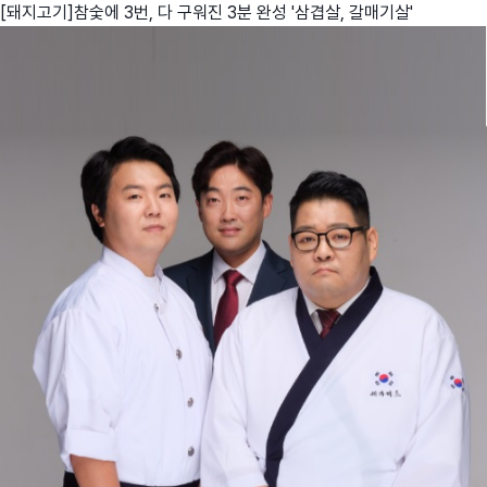
[돼지고기]참숯에 3번, 다 구워진 3분 완성 '삼겹살, 갈매기살'