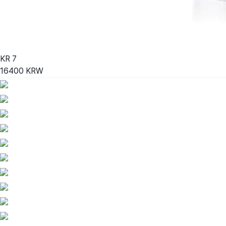
KR
7
16400
KRW