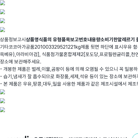
상품정보고시
상품명
식품의 유형
품목보고번호
내용량
소비기한
알레르기 
기타코코아가공품201003329521221kg제품 뒷면 하단에 표시우유
옥베유),아라비아검], 식품첨가물혼합제제2[포도당,프로필렌글리콜,천
장소에 보관해주세요.
- 개봉한 제품은 벌레,이물,곰팡이 등에 의해 오염될 수 있으니 꼭 밀
- 습기,냄새가 잘 흡수되므로 화장품,세제,석유 등이 있는 장소에 보관하
- 본 제품은 우유,땅콩,대두,밀을 사용한 제품과 같은 제조시설에서 제조