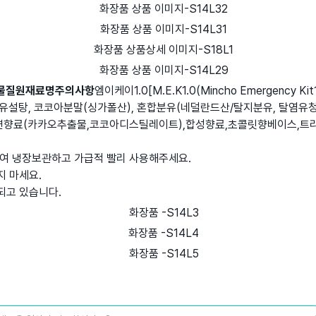
물질
원재료명
주의사항
엠이케이1.0[M.E.K1.0(Mincho Emergency Kit1
 함유설탕, 코코아분말(싱가폴산), 혼합분유(네덜란드산/탈지분유, 탈염
연향료(카카오추출물,코코아디스틸레이트),합성향료,초콜릿향베이스,트리아
봉하여 냉장보관하고 가급적 빨리 사용해주세요.
지 마세요.
되고 있습니다.