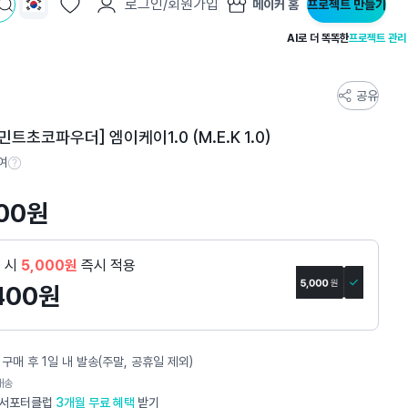
로그인/회원가입
메이커 홈
프로젝트 만들기
AI로 더 똑똑한
프로젝트 관리
공유
민트초코파우더] 엠이케이1.0 (M.E.K 1.0)
여
참여 수 정보
00
원
제 시
5,000원
즉시 적용
400
원
구매 후 1일 내 발송(주말, 공휴일 제외)
배송
서포터클럽
3개월 무료 혜택
받기