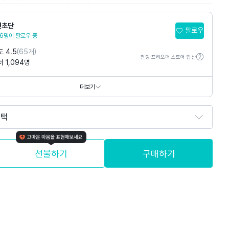
민초단
팔로우
6명이 팔로우 중
 4.5
(65개)
펀딩·프리오더·스토어 합산
 1,094명
https://minchodan.com/
더보기
선택
선물하기
구매하기