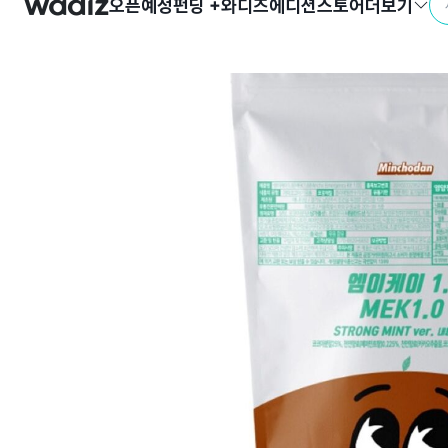
오픈예정
펀딩 +
와디즈에디션
스토어
더보기