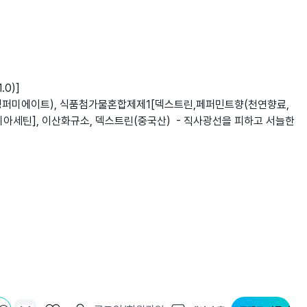
.0)]
유청퍼미에이트), 식품첨가물혼합제제1[덱스트린,페퍼민트향(천연향료,
세틴], 이산화규소, 덱스트린(중국산) - 직사광선을 피하고 서늘한