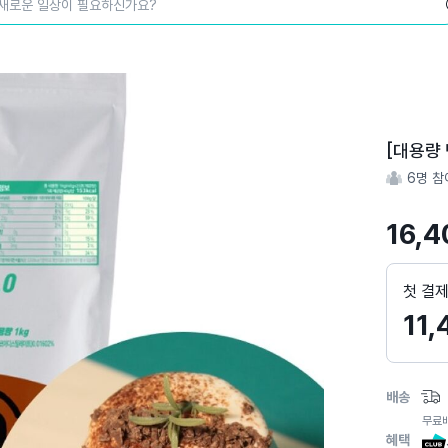
새로운 일상이 필요하신가요?
스
토
어
[대용량 
스
6
명 참
토
리
16,4
상
세
페
첫 결
이
11,
지
배송
무료
혜택