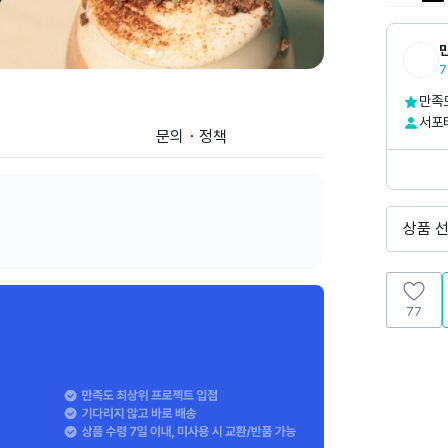
7
만족도
서포터
문의・정책
홈페이지
SNS
상품 
77