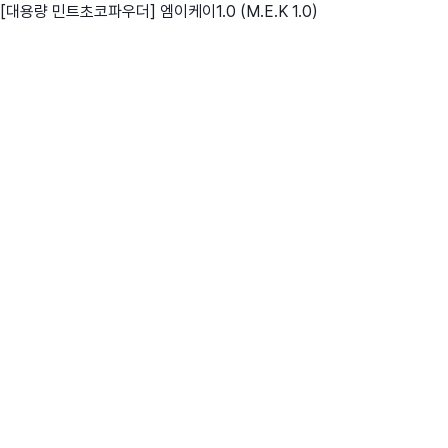
[대용량 민트초코파우더] 엠이케이1.0 (M.E.K 1.0)
친구
와디즈 에디션
메이커센터