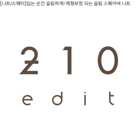
[니트/스웨터]입는 순간 슬림하게! 체형보정 되는 슬림 스퀘어넥 니트