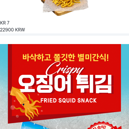
KR
7
22900
KRW