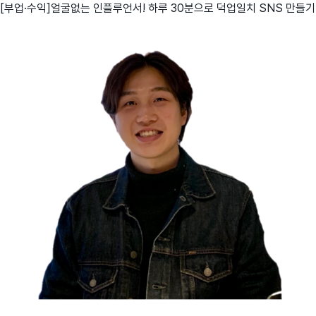
[부업·수익]얼굴없는 인플루언서! 하루 30분으로 덕업일치 SNS 만들기