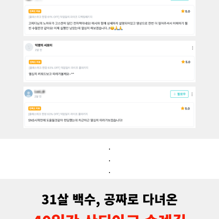
.
.
.