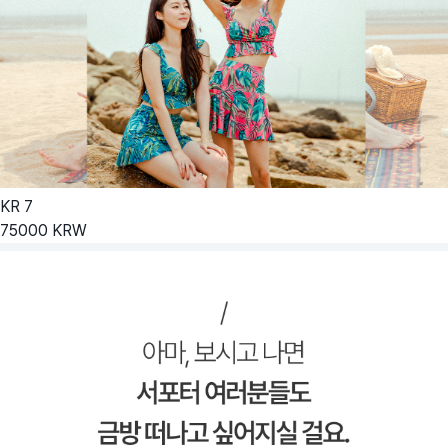
KR
7
75000
KRW