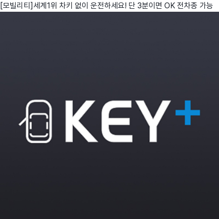
[모빌리티]세계1위 차키 없이 운전하세요! 단 3분이면 OK 전차종 가능