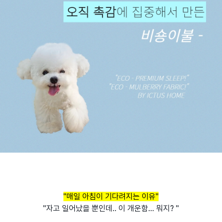
"매일 아침이 기다려지는 이유"
"자고 일어났을 뿐인데.. 이 개운함... 뭐지? "