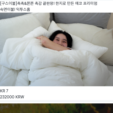
[구스이불]촉촉&쫀쫀 촉감 끝판왕! 한지로 만든 에코 프리미엄
숙면이불!
익투스홈
KR
7
232000
KRW