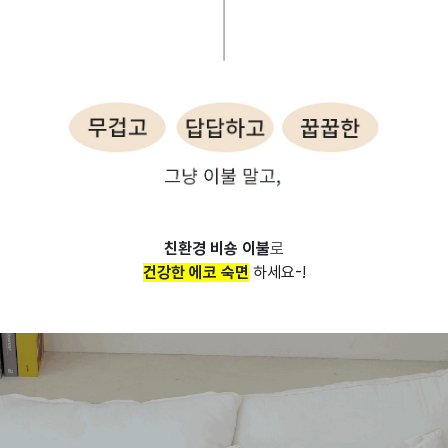
친환경 비숑 이불
로
건강한 에코 숙면
하세요-!