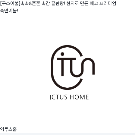
[구스이불]촉촉&쫀쫀 촉감 끝판왕! 한지로 만든 에코 프리미엄
숙면이불!
익투스홈