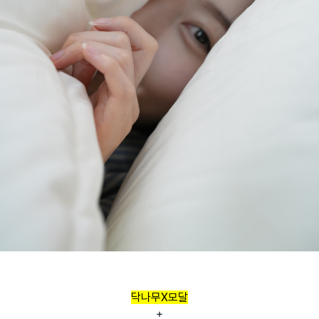
닥나무X모달
+