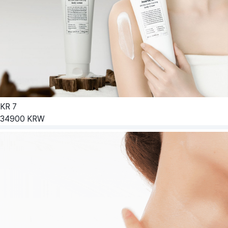
KR
7
34900
KRW