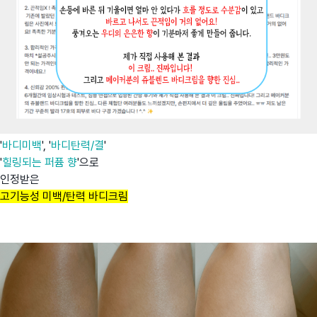
'
바디미백
', '
바디탄력/결
'
'
힐링되는 퍼퓸 향
'으로
인정받은
고기능성 미백/탄력 바디크림