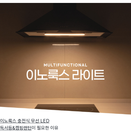
이노룩스 충전식 무선 LED
독서등&캠핑랜턴
이 필요한 이유