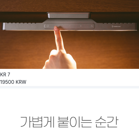
KR
7
19500
KRW