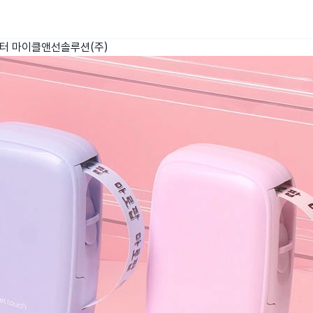
린터
마이클앤선솔루션(주)