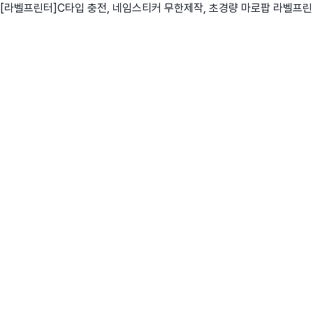
[라벨프린터]C타입 충전, 네임스티커 무한제작, 초경량 마로팝 라벨프
친구
와디즈 에디션
메이커센터