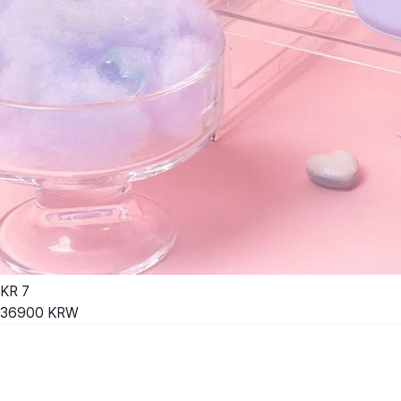
KR
7
36900
KRW