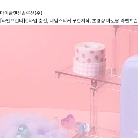
마이클앤선솔루션(주)
[라벨프린터]C타입 충전, 네임스티커 무한제작, 초경량 마로팝 라벨프