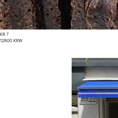
KR
7
12800
KRW