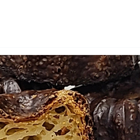
wadiz NEXT BRAND
와디즈 블로그
공
와디즈 파트너 서비스
브랜드 스토리
이
IP 라이선스 사업 신청
브랜드 슬로건
보
와디즈 스쿨
협력 프로그램
와디
도움말센터
와디즈 어워즈
채
서포터클럽 멤버십
성공 프로젝트