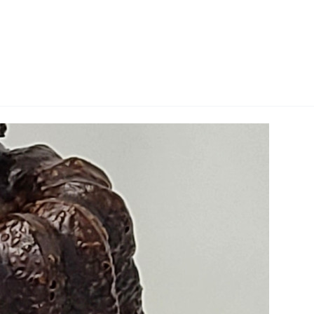
지사항
벤트
new
도자료
즈 IR
용