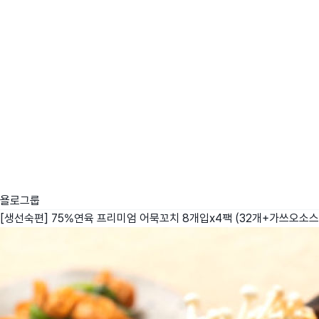
욜로그룹
[생선숙편] 75%연육 프리미엄 어묵꼬치 8개입x4팩 (32개+가쓰오소스