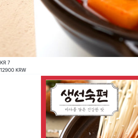
KR
7
12900
KRW