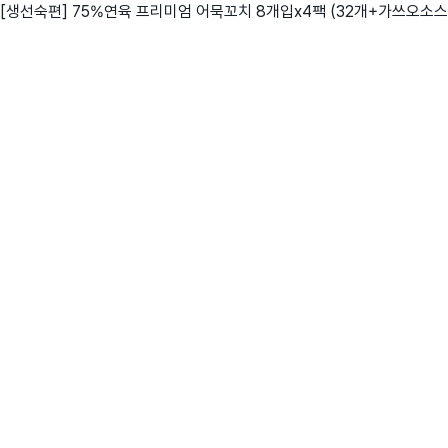
[생선숙편] 75%연육 프리미엄 어묵꼬치 8개입x4팩 (32개+가쓰오소스
친구
와디즈 에디션
메이커센터