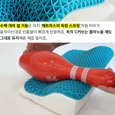
수백 개의 셀 기둥
은 마치
'
매트리스의 독립 스프링
'
처럼 머리가
움직이는대로 빈틈없이 빠르게 반응하죠.
목의 C커브는 돌아누울 때도
그대로 유지
해준 채로 말이죠.