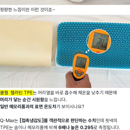
청량한 느낌이란 이런 것이죠~
쿨젤 젤라틴 TPE
는 머리열을 바로 흡수해 체온을 낮추기 때문에
머리가 닿는 순간 시원함
을 느낍니다.
일반 메모리폼과의 표면 온도차
가 보이시나요?
Q-Max는
[접촉냉감도]를 객관적으로 판단하는 수치
인데 핏넥의
TPE는 솜이나 메모리폼에 비해
6배나 높은 0.295
로 측정됩니다.