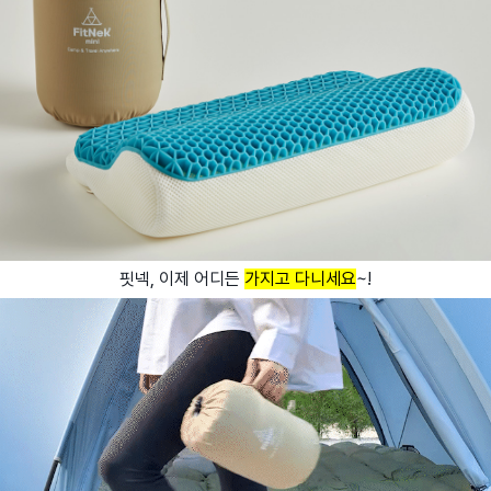
핏넥, 이제 어디든
가지고 다니세요
~!