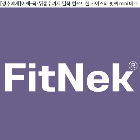
[경추베개]어깨-목-뒤통수까지 밀착 컴팩트한 사이즈의 핏넥 mini 베개