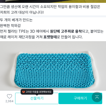
그만큼 생산에 오랜 시간이 소요되지만 작업의 용이함과 비용 절감은
저희의 고려 대상이 아닙니다!
두 개의 베개가 만드는
완벽한 착와감
먼저 젤라틴 TPE는 3D 에어메시
원단에 고주파로 융착
되고, 붙어있는
채로 레이저 재단과정을 거쳐
포켓형태
로 만들어 집니다.
선물하기
구매하기
2,064