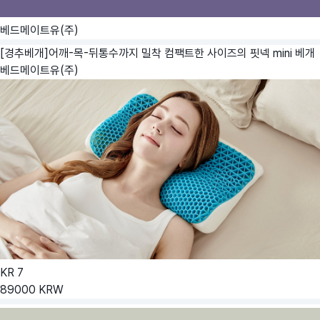
베드메이트유(주)
[경추베개]어깨-목-뒤통수까지 밀착 컴팩트한 사이즈의 핏넥 mini 베개
베드메이트유(주)
KR
7
89000
KRW